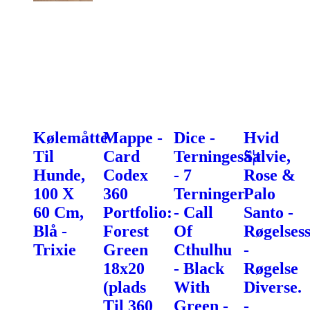
Kølemåtte
Mappe -
Dice -
Hvid
Til
Card
Terningesã¦t
Salvie,
Hunde,
Codex
- 7
Rose &
100 X
360
Terninger
Palo
60 Cm,
Portfolio:
- Call
Santo -
Blå -
Forest
Of
Røgelses
Trixie
Green
Cthulhu
-
18x20
- Black
Røgelse
(plads
With
Diverse.
Til 360
Green -
-