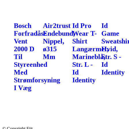
Bosch
Air2trust
Id Pro
Id
Forfradåse
Endebund,
Wear T-
Game
Vent
Nippel,
Shirt
Sweatshir
2000 D
ø315
Langærmet,
Hvid,
Til
Mm
Marineblå,
Str. S -
Styreenhed
Str. L -
Id
Med
Id
Identity
Strømforsyning
Identity
I Væg
© Copyright Fiit