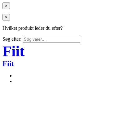
×
×
Hvilket produkt leder du efter?
Søg efter:
Fiit
Fiit