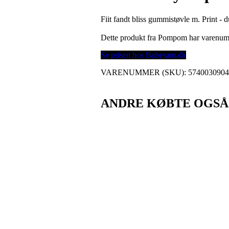
Fiit fandt bliss gummistøvle m. Print 
Dette produkt fra Pompom har varenu
Se prisen hos Babysam.dk
VARENUMMER (SKU):
574003090
ANDRE KØBTE OGSÅ