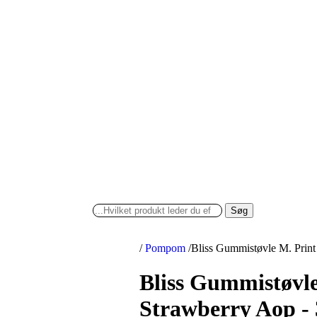
Søg
/
Pompom
/
Bliss Gummistøvle M. Prin
Bliss Gummistøvle
Strawberry Aop -