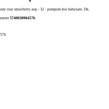
- dusty rose strawberry aop - 32 - pompom hos babysam. Dk.
mmeret
5740030904576
.
4576