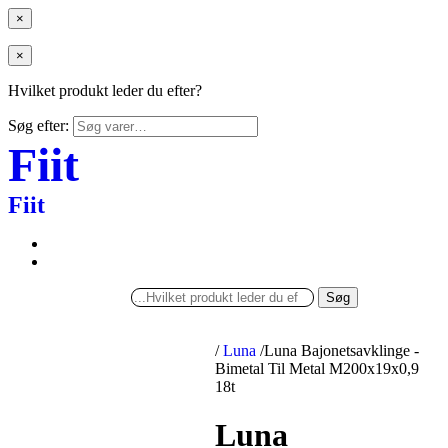
×
×
Hvilket produkt leder du efter?
Søg efter:
Fiit
Fiit
Søg
/
Luna
/
Luna Bajonetsavklinge -
Bimetal Til Metal M200x19x0,9
18t
Luna