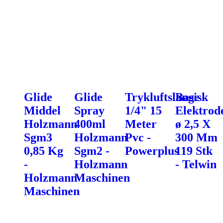
Glide
Glide
Trykluftslange
Basisk
Middel
Spray
1/4" 15
Elektrod
Holzmann
400ml
Meter
ø 2,5 X
Sgm3
Holzmann
Pvc -
300 Mm
0,85 Kg
Sgm2 -
Powerplus
119 Stk
-
Holzmann
- Telwin
Holzmann
Maschinen
Maschinen