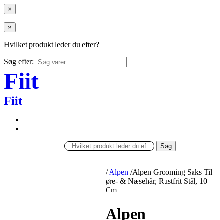
×
×
Hvilket produkt leder du efter?
Søg efter:
Fiit
Fiit
Søg
/
Alpen
/
Alpen Grooming Saks Til
øre- & Næsehår, Rustfrit Stål, 10
Cm.
Alpen