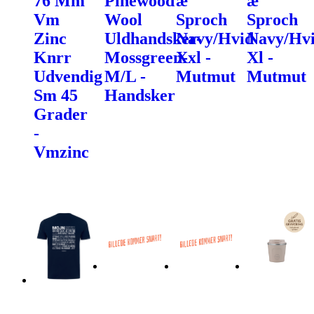
76 Mm
Pinewood
æ
æ
Vm
Wool
Sproch
Sproch
Zinc
Uldhandsker-
Navy/Hvid
Navy/Hv
Knrr
Mossgreen-
Xxl -
Xl -
Udvendig
M/L -
Mutmut
Mutmut
Sm 45
Handsker
Grader
-
Vmzinc