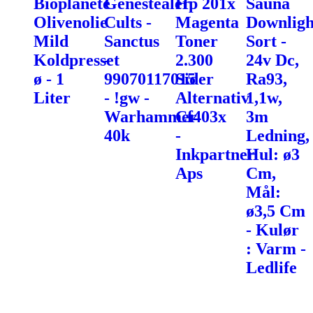
Bioplanéte
Genestealer
Hp 201x
Sauna
Olivenolie
Cults -
Magenta
Downligh
Mild
Sanctus
Toner
Sort -
Koldpresset
-
2.300
24v Dc,
ø - 1
99070117015
Sider
Ra93,
Liter
- !gw -
Alternativ
1,1w,
Warhammer
Cf403x
3m
40k
-
Ledning,
Inkpartner
Hul: ø3
Aps
Cm,
Mål:
ø3,5 Cm
- Kulør
: Varm -
Ledlife