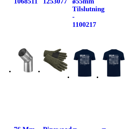
1068511
1253077
ø55mm
Tilslutning
-
1100217