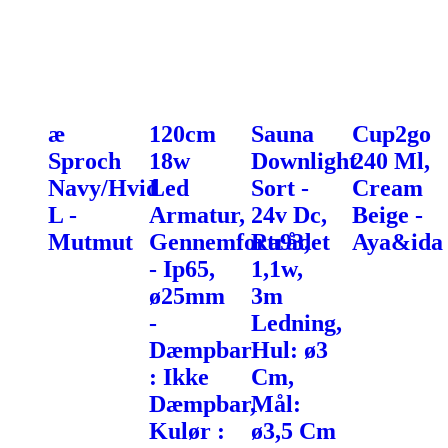
æ
120cm
Sauna
Cup2go
Sproch
18w
Downlight
240 Ml,
Navy/Hvid
Led
Sort -
Cream
L -
Armatur,
24v Dc,
Beige -
Mutmut
Gennemfortrådet
Ra93,
Aya&ida
- Ip65,
1,1w,
ø25mm
3m
-
Ledning,
Dæmpbar
Hul: ø3
: Ikke
Cm,
Dæmpbar,
Mål:
Kulør :
ø3,5 Cm