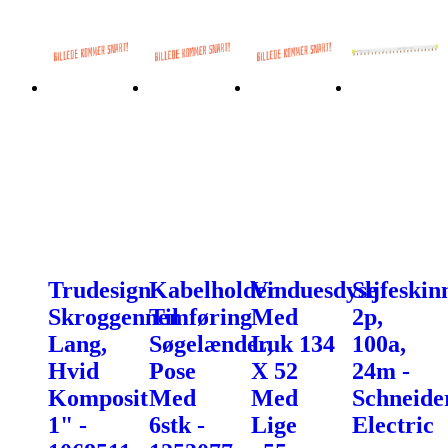
Trudesign
Kabelholder
Vinduesdyse
Sljfeskin
Skroggennemføring
Til
Med
2p,
Lang,
Søgelænder,
Luk 134
100a,
Hvid
Pose
X 52
24m -
Komposit
Med
Med
Schneide
1" -
6stk -
Lige
Electric