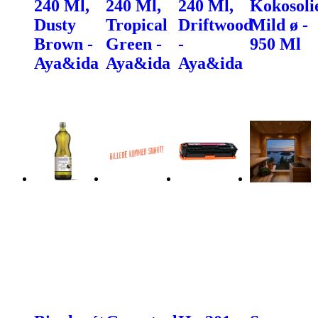
240 Ml,
240 Ml,
240 Ml,
Kokosoli
Dusty
Tropical
Driftwood
Mild ø -
Brown -
Green -
-
950 Ml
Aya&ida
Aya&ida
Aya&ida