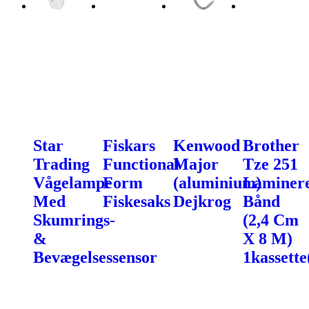
Star
Fiskars
Kenwood
Brother
Trading
Functional
Major
Tze 251
Vågelampe
Form
(aluminium)
Laminer
Med
Fiskesaks
Dejkrog
Bånd
Skumrings-
(2,4 Cm
&
X 8 M)
Bevægelsessensor
1kassette