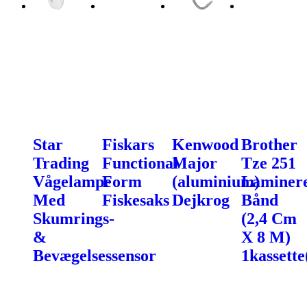
Star
Fiskars
Kenwood
Brother
Trading
Functional
Major
Tze 251
Vågelampe
Form
(aluminium)
Laminer
Med
Fiskesaks
Dejkrog
Bånd
Skumrings-
(2,4 Cm
&
X 8 M)
Bevægelsessensor
1kassette