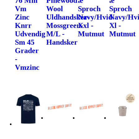
76 Mm
Pinewood
æ
æ
Vm
Wool
Sproch
Sproch
Zinc
Uldhandsker-
Navy/Hvid
Navy/Hv
Knrr
Mossgreen-
Xxl -
Xl -
Udvendig
M/L -
Mutmut
Mutmut
Sm 45
Handsker
Grader
-
Vmzinc