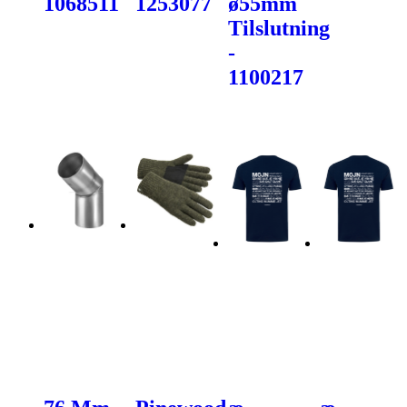
1068511
1253077
ø55mm
Tilslutning
-
1100217