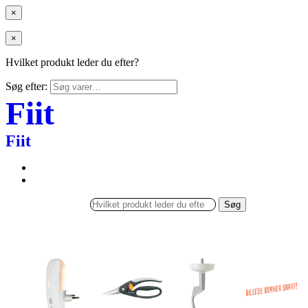
×
×
Hvilket produkt leder du efter?
Søg efter:
Fiit
Fiit
Søg