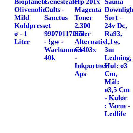
Bioplanéte
Genestealer
Hp 201x
Sauna
Olivenolie
Cults -
Magenta
Downligh
Mild
Sanctus
Toner
Sort -
Koldpresset
-
2.300
24v Dc,
ø - 1
99070117015
Sider
Ra93,
Liter
- !gw -
Alternativ
1,1w,
Warhammer
Cf403x
3m
40k
-
Ledning,
Inkpartner
Hul: ø3
Aps
Cm,
Mål:
ø3,5 Cm
- Kulør
: Varm -
Ledlife