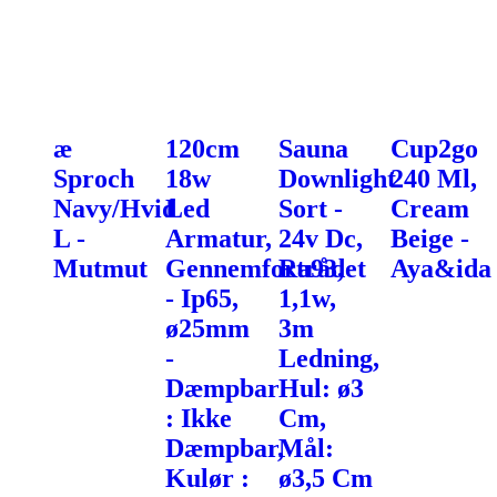
æ
120cm
Sauna
Cup2go
Sproch
18w
Downlight
240 Ml,
Navy/Hvid
Led
Sort -
Cream
L -
Armatur,
24v Dc,
Beige -
Mutmut
Gennemfortrådet
Ra93,
Aya&ida
- Ip65,
1,1w,
ø25mm
3m
-
Ledning,
Dæmpbar
Hul: ø3
: Ikke
Cm,
Dæmpbar,
Mål:
Kulør :
ø3,5 Cm