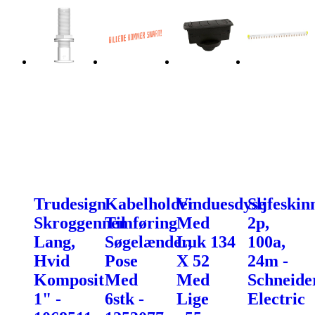
Trudesign
Kabelholder
Vinduesdyse
Sljfeskin
Skroggennemføring
Til
Med
2p,
Lang,
Søgelænder,
Luk 134
100a,
Hvid
Pose
X 52
24m -
Komposit
Med
Med
Schneide
1" -
6stk -
Lige
Electric