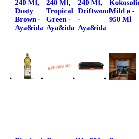
240 Ml,
240 Ml,
240 Ml,
Kokosoli
Dusty
Tropical
Driftwood
Mild ø -
Brown -
Green -
-
950 Ml
Aya&ida
Aya&ida
Aya&ida