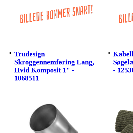
Trudesign
Kabelh
Skroggennemføring Lang,
Søgelæ
Hvid Komposit 1" -
- 1253
1068511