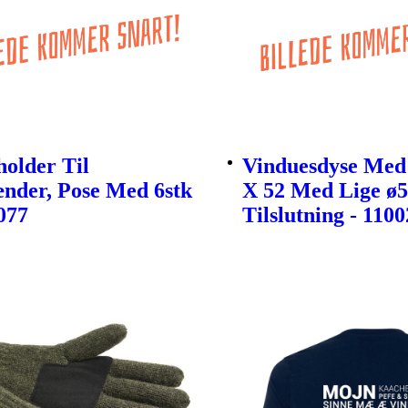
older Til
Vinduesdyse Med
nder, Pose Med 6stk
X 52 Med Lige 
077
Tilslutning - 110