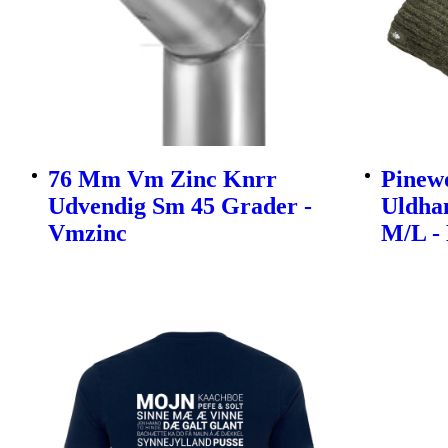
76 Mm Vm Zinc Knrr
Pinew
Udvendig Sm 45 Grader -
Uldha
Vmzinc
M/L -