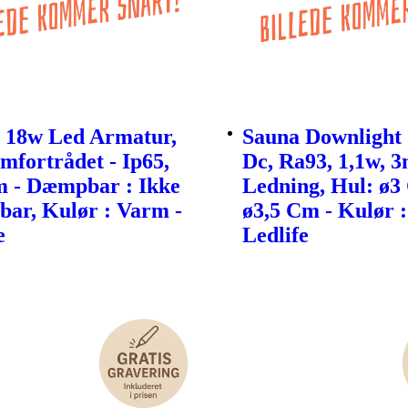
 18w Led Armatur,
Sauna Downlight 
fortrådet - Ip65,
Dc, Ra93, 1,1w, 
 - Dæmpbar : Ikke
Ledning, Hul: ø3
ar, Kulør : Varm -
ø3,5 Cm - Kulør 
e
Ledlife