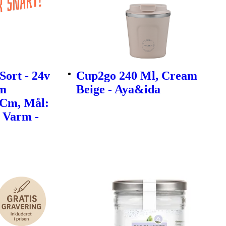
Sort - 24v
Cup2go 240 Ml, Cream
3m
Beige - Aya&ida
 Cm, Mål:
: Varm -