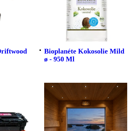
Driftwood
Bioplanéte Kokosolie Mild
ø - 950 Ml