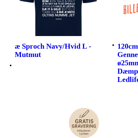
æ Sproch Navy/Hvid L -
120cm
Mutmut
Gennem
ø25mm
Dæmpb
Ledlif