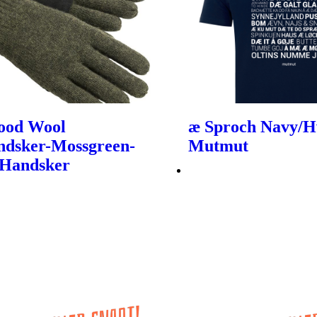
ood Wool
æ Sproch Navy/Hv
ndsker-Mossgreen-
Mutmut
 Handsker