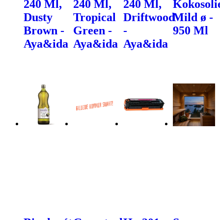
240 Ml,
240 Ml,
240 Ml,
Kokosoli
Dusty
Tropical
Driftwood
Mild ø -
Brown -
Green -
-
950 Ml
Aya&ida
Aya&ida
Aya&ida