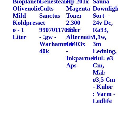
Bioplanéte
Genestealer
Hp 201x
Sauna
Olivenolie
Cults -
Magenta
Downligh
Mild
Sanctus
Toner
Sort -
Koldpresset
-
2.300
24v Dc,
ø - 1
99070117015
Sider
Ra93,
Liter
- !gw -
Alternativ
1,1w,
Warhammer
Cf403x
3m
40k
-
Ledning,
Inkpartner
Hul: ø3
Aps
Cm,
Mål:
ø3,5 Cm
- Kulør
: Varm -
Ledlife