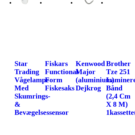
Star
Fiskars
Kenwood
Brother
Trading
Functional
Major
Tze 251
Vågelampe
Form
(aluminium)
Laminer
Med
Fiskesaks
Dejkrog
Bånd
Skumrings-
(2,4 Cm
&
X 8 M)
Bevægelsessensor
1kassette