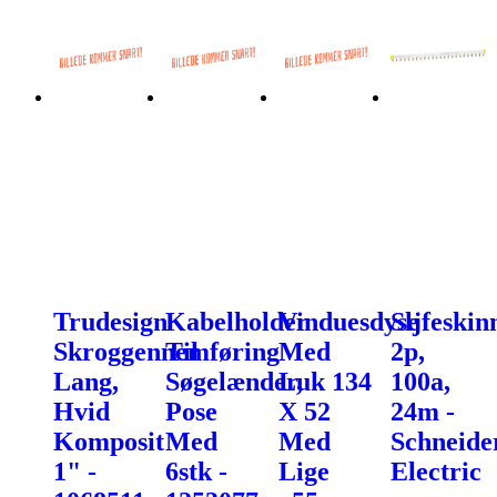
Trudesign
Kabelholder
Vinduesdyse
Sljfeskin
Skroggennemføring
Til
Med
2p,
Lang,
Søgelænder,
Luk 134
100a,
Hvid
Pose
X 52
24m -
Komposit
Med
Med
Schneide
1" -
6stk -
Lige
Electric