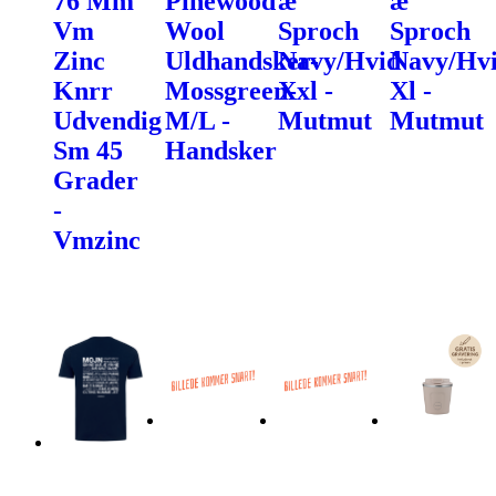
76 Mm
Pinewood
æ
æ
Vm
Wool
Sproch
Sproch
Zinc
Uldhandsker-
Navy/Hvid
Navy/Hv
Knrr
Mossgreen-
Xxl -
Xl -
Udvendig
M/L -
Mutmut
Mutmut
Sm 45
Handsker
Grader
-
Vmzinc