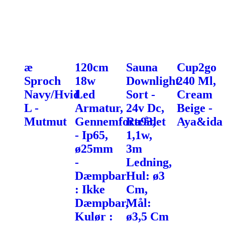
æ
120cm
Sauna
Cup2go
Sproch
18w
Downlight
240 Ml,
Navy/Hvid
Led
Sort -
Cream
L -
Armatur,
24v Dc,
Beige -
Mutmut
Gennemfortrådet
Ra93,
Aya&ida
- Ip65,
1,1w,
ø25mm
3m
-
Ledning,
Dæmpbar
Hul: ø3
: Ikke
Cm,
Dæmpbar,
Mål:
Kulør :
ø3,5 Cm