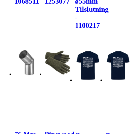
1068511
1253077
ø55mm
Tilslutning
-
1100217