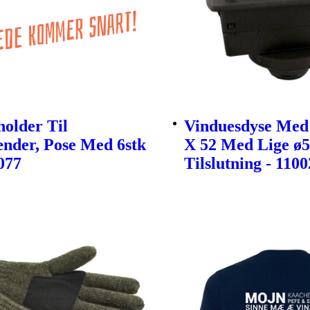
older Til
Vinduesdyse Med
nder, Pose Med 6stk
X 52 Med Lige 
077
Tilslutning - 110