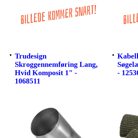
Trudesign
Kabelh
Skroggennemføring Lang,
Søgelæ
Hvid Komposit 1" -
- 1253
1068511