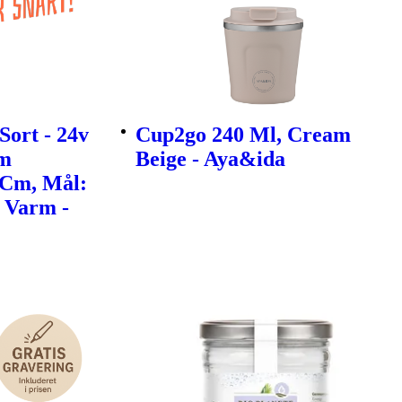
Sort - 24v
Cup2go 240 Ml, Cream
3m
Beige - Aya&ida
 Cm, Mål:
: Varm -