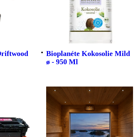
Driftwood
Bioplanéte Kokosolie Mild
ø - 950 Ml