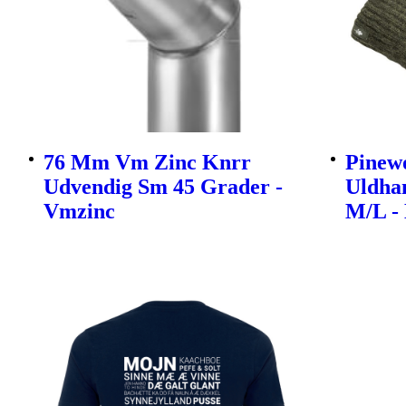
76 Mm Vm Zinc Knrr
Pinew
Udvendig Sm 45 Grader -
Uldha
Vmzinc
M/L -