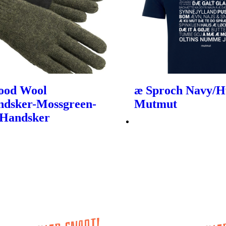
ood Wool
æ Sproch Navy/Hv
ndsker-Mossgreen-
Mutmut
 Handsker