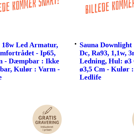
 18w Led Armatur,
Sauna Downlight 
fortrådet - Ip65,
Dc, Ra93, 1,1w, 
 - Dæmpbar : Ikke
Ledning, Hul: ø3
ar, Kulør : Varm -
ø3,5 Cm - Kulør 
e
Ledlife