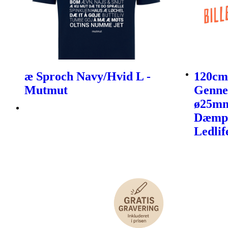
æ Sproch Navy/Hvid L -
120cm
Mutmut
Gennem
ø25mm
Dæmpb
Ledlif