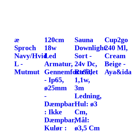
æ
120cm
Sauna
Cup2go
Sproch
18w
Downlight
240 Ml,
Navy/Hvid
Led
Sort -
Cream
L -
Armatur,
24v Dc,
Beige -
Mutmut
Gennemfortrådet
Ra93,
Aya&ida
- Ip65,
1,1w,
ø25mm
3m
-
Ledning,
Dæmpbar
Hul: ø3
: Ikke
Cm,
Dæmpbar,
Mål:
Kulør :
ø3,5 Cm