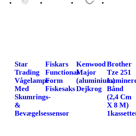
Star
Fiskars
Kenwood
Brother
Trading
Functional
Major
Tze 251
Vågelampe
Form
(aluminium)
Laminer
Med
Fiskesaks
Dejkrog
Bånd
Skumrings-
(2,4 Cm
&
X 8 M)
Bevægelsessensor
1kassette