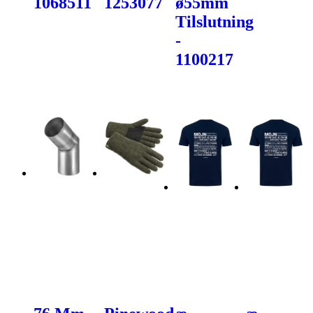
1068511
1253077
ø55mm
Tilslutning
-
1100217