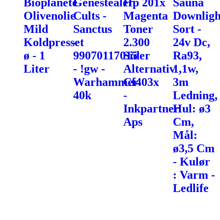
Bioplanéte
Genestealer
Hp 201x
Sauna
Olivenolie
Cults -
Magenta
Downligh
Mild
Sanctus
Toner
Sort -
Koldpresset
-
2.300
24v Dc,
ø - 1
99070117015
Sider
Ra93,
Liter
- !gw -
Alternativ
1,1w,
Warhammer
Cf403x
3m
40k
-
Ledning,
Inkpartner
Hul: ø3
Aps
Cm,
Mål:
ø3,5 Cm
- Kulør
: Varm -
Ledlife