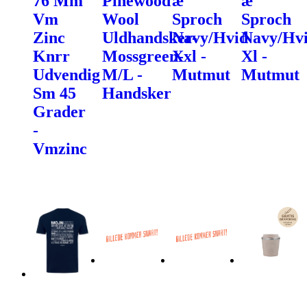
76 Mm
Pinewood
æ
æ
Vm
Wool
Sproch
Sproch
Zinc
Uldhandsker-
Navy/Hvid
Navy/Hv
Knrr
Mossgreen-
Xxl -
Xl -
Udvendig
M/L -
Mutmut
Mutmut
Sm 45
Handsker
Grader
-
Vmzinc