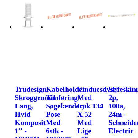
Trudesign
Kabelholder
Vinduesdyse
Sljfeskin
Skroggennemføring
Til
Med
2p,
Lang,
Søgelænder,
Luk 134
100a,
Hvid
Pose
X 52
24m -
Komposit
Med
Med
Schneide
1" -
6stk -
Lige
Electric