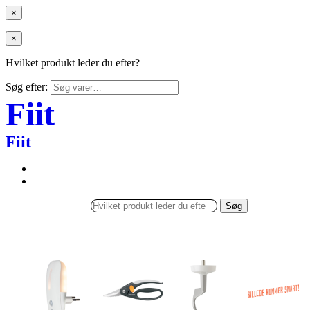
×
×
Hvilket produkt leder du efter?
Søg efter:
Fiit
Fiit
Søg