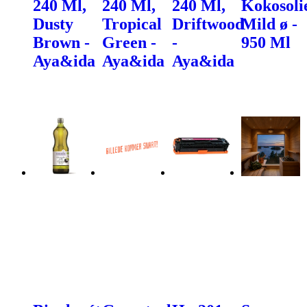
240 Ml,
240 Ml,
240 Ml,
Kokosoli
Dusty
Tropical
Driftwood
Mild ø -
Brown -
Green -
-
950 Ml
Aya&ida
Aya&ida
Aya&ida