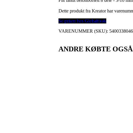
Fiit fandt betonborsett 8 dele - 3-10 mm
Dette produkt fra Kreator har varenum
Se prisen hos Globaltools
VARENUMMER (SKU):
540033804
ANDRE KØBTE OGSÅ