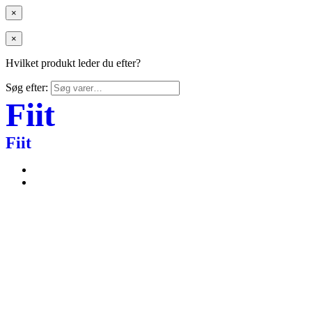
×
×
Hvilket produkt leder du efter?
Søg efter:
Fiit
Fiit