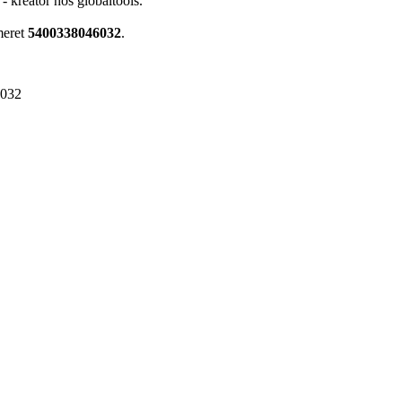
 - kreator hos globaltools.
meret
5400338046032
.
6032